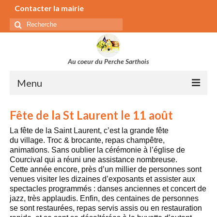
Contacter la mairie
Rechercher
:
Au coeur du Perche Sarthois
Menu
Municipalité
Fête de la St Laurent le 11 août
Secrétariat de la mairie
La fête de la Saint Laurent, c’est la grande fête
du village. Troc & brocante, repas champêtre,
Conseil municipal
animations. Sans oublier la cérémonie à l’église de
Commissions
Courcival qui a réuni une assistance nombreuse.
Cette année encore, près d’un millier de personnes sont
Séances du conseil municipal
venues visiter les dizaines d’exposants et assister aux
spectacles programmés : danses anciennes et concert de
Bulletin municipal
jazz, très applaudis. Enfin, des centaines de personnes
se sont restaurées, repas servis assis ou en restauration
Elus parlementaires, régionaux et départementaux