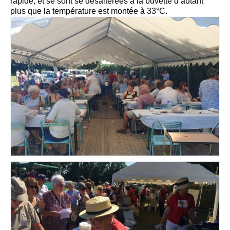
rapide, et se sont se désaltérées à la buvette d’autant
Notre village
plus que la température est montée à 33°C.
Notre village
Comité des fêtes
Association culturelle
Bulletin de l’association culturelle
Services
Professionnels du village
Services municipaux
Services de santé
Services divers
Actualités
Actualités
Agenda