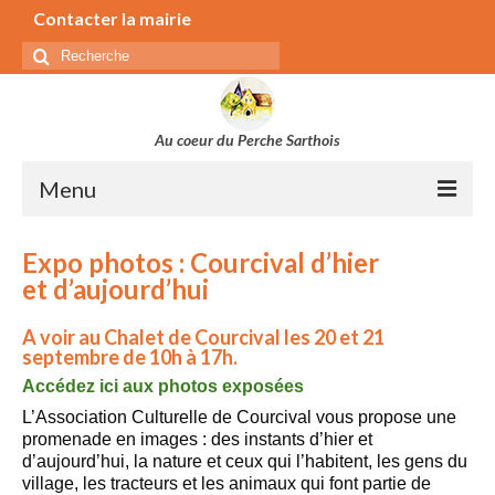
Contacter la mairie
Rechercher
:
Au coeur du Perche Sarthois
Menu
Municipalité
Expo photos : Courcival d’hier
et d’aujourd’hui
Secrétariat de la mairie
Conseil municipal
A voir au Chalet de Courcival les 20 et 21
septembre de 10h à 17h.
Commissions
Accédez ici aux photos exposées
Séances du conseil municipal
L’Association Culturelle de Courcival vous propose une
promenade en images : des instants d’hier et
Bulletin municipal
d’aujourd’hui, la nature et ceux qui l’habitent, les gens du
Elus parlementaires, régionaux et départementaux
village, les tracteurs et les animaux qui font partie de