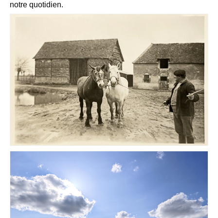
notre quotidien.
Notre village
Notre village
Comité des fêtes
Association culturelle
Bulletin de l’association culturelle
Services
Professionnels du village
Services municipaux
Services de santé
Services divers
Actualités
Actualités
Agenda