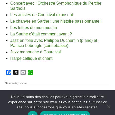
Concert avec l’Orchestre Symphonique du Perche
Sarthois
Les artistes de Courcival exposent
Le chanvre en Sarthe : une histoire passionnante !
Les lettres de mon moulin
La Sarthe c’était comment avant ?
Jazz en folie avec Philippe Duchemin (piano) et
Patricia Lebeugle (contrebasse)
Jazz manouche à Courcival
Harpe celtique et chant
Facebook
X
Email
WhatsApp
causerie
,
culture
Nous utilisons des cookies pour vous garantir la meilleure
expérience sur notre site web. Si vous continuez à utiliser ce
site, nous supposerons que vous en êtes satisfait.
A propos
Crédits
Politique de confidentialité
© Courcival 2026
OK
Politique de confidentialité