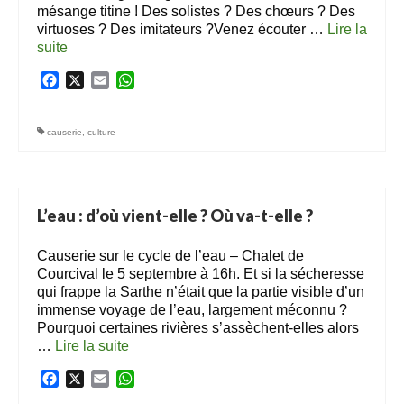
mésange titine ! Des solistes ? Des chœurs ? Des
Notre village
virtuoses ? Des imitateurs ?Venez écouter …
Lire la
suite­­
Notre village
Facebook
X
Email
WhatsApp
Comité des fêtes
Association culturelle
causerie
,
culture
Bulletin de l’association culturelle
Services
Professionnels du village
L’eau : d’où vient-elle ? Où va-t-elle ?
Services municipaux
Causerie sur le cycle de l’eau – Chalet de
Services de santé
Courcival le 5 septembre à 16h. Et si la sécheresse
qui frappe la Sarthe n’était que la partie visible d’un
Services divers
immense voyage de l’eau, largement méconnu ?
Pourquoi certaines rivières s’assèchent-elles alors
Actualités
…
Lire la suite­­
Actualités
Facebook
X
Email
WhatsApp
Agenda