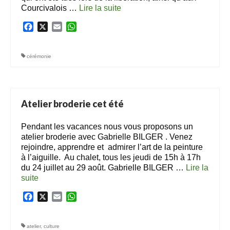
Courcivalois …
Lire la suite­­
Facebook
X
Email
WhatsApp
cérémonie
Atelier broderie cet été
Pendant les vacances nous vous proposons un
atelier broderie avec Gabrielle BILGER . Venez
rejoindre, apprendre et admirer l’art de la peinture
à l’aiguille. Au chalet, tous les jeudi de 15h à 17h
du 24 juillet au 29 août. Gabrielle BILGER …
Lire la
suite­­
Facebook
X
Email
WhatsApp
atelier
,
culture