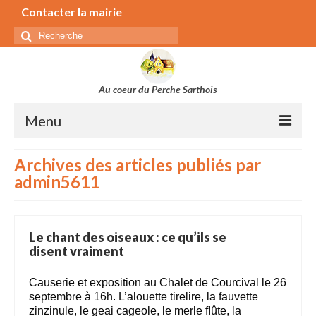
Contacter la mairie
Rechercher
:
Au coeur du Perche Sarthois
Menu
Municipalité
Archives des articles publiés par
admin5611
Secrétariat de la mairie
Conseil municipal
Commissions
Le chant des oiseaux : ce qu’ils se
disent vraiment
Séances du conseil municipal
Bulletin municipal
Causerie et exposition au Chalet de Courcival le 26
septembre à 16h. L’alouette tirelire, la fauvette
Elus parlementaires, régionaux et départementaux
zinzinule, le geai cageole, le merle ﬂûte, la