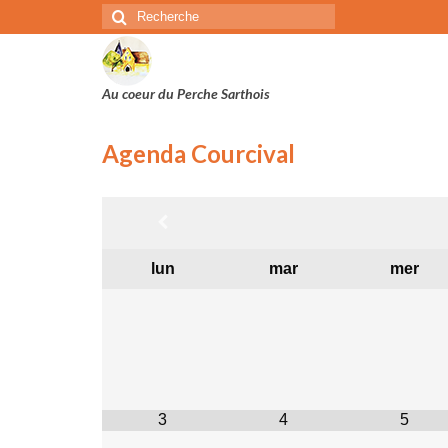
Rechercher
:
Au coeur du Perche Sarthois
Agenda Courcival
lun
mar
mer
3
4
5