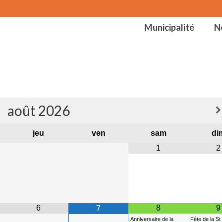
Municipalité
N
août
2026
jeu
ven
sam
di
1
2
6
8
9
7
Anniversaire de la
Fête de la St