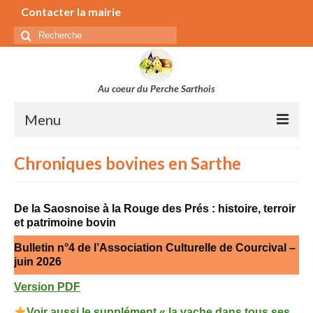
Contacter la mairie
Rechercher
:
Au coeur du Perche Sarthois
Menu
Municipalité
Chroniques bovines en Sarthe
Secrétariat de la mairie
Conseil municipal
De la Saosnoise à la Rouge des Prés : histoire, terroir
et patrimoine bovin
Commissions
Bulletin n°4 de l’Association Culturelle de Courcival –
Séances du conseil municipal
juin 2026
Bulletin municipal
Version PDF
Elus parlementaires, régionaux et départementaux
Voir aussi le supplément « la vache dans tous ses