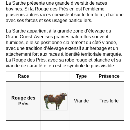
La Sarthe présente une grande diversité de races
bovines. Si la Rouge des Prés en est l’emblème,
plusieurs autres races coexistent sur le territoire, chacune
avec ses forces et ses usages particuliers.
La Sarthe appartient à la grande zone d’élevage du
Grand Ouest. Avec ses prairies naturelles souvent
humides, elle se positionne clairement du côté viande,
avec une tradition d’élevage extensif sur herbage et un
attachement fort aux races à identité territoriale marquée.
La Rouge des Prés, avec sa robe rouge et blanche et sa
viande de caractère, en est le symbole le plus visible.
Race
Type
Présence
R
e
Rouge des
v
Viande
Très forte
Prés
p
r
h
C