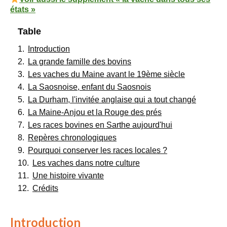
états »
Notre village
Notre village
Table
Comité des fêtes
Introduction
La grande famille des bovins
Association culturelle
Les vaches du Maine avant le 19ème siècle
Bulletin de l’association culturelle
La Saosnoise, enfant du Saosnois
Services
La Durham, l'invitée anglaise qui a tout changé
La Maine-Anjou et la Rouge des prés
Professionnels du village
Les races bovines en Sarthe aujourd'hui
Services municipaux
Repères chronologiques
Pourquoi conserver les races locales ?
Services de santé
Les vaches dans notre culture
Services divers
Une histoire vivante
Actualités
Crédits
Actualités
Introduction
Agenda