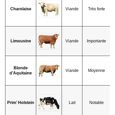
r
m
Charolaise
Viande
Très forte
e
r
c
F
f
Limousine
Viande
Importante
v
t
m
G
b
Blonde
Viande
Moyenne
r
d’Aquitaine
v
e
P
l
é
Prim’ Holstein
Lait
Notable
d
s