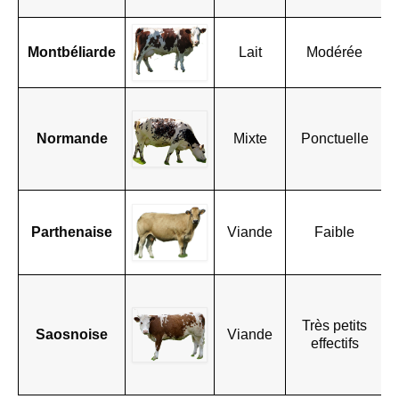
i
L
Montbéliarde
Lait
Modérée
f
r
L
e
Normande
Mixte
Ponctuelle
v
g
r
R
(
Parthenaise
Viande
Faible
S
R
R
p
Très petits
e
Saosnoise
Viande
effectifs
c
c
l