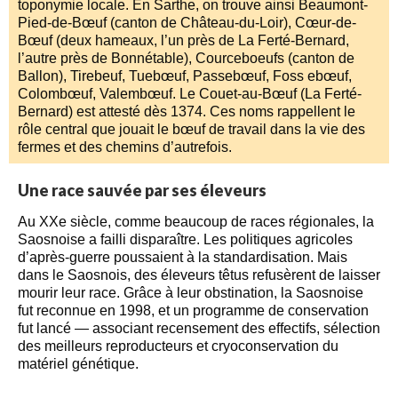
toponymie locale. En Sarthe, on trouve ainsi Beaumont-
Pied-de-Bœuf (canton de Château-du-Loir), Cœur-de-
Bœuf (deux hameaux, l’un près de La Ferté-Bernard,
l’autre près de Bonnétable), Courceboeufs (canton de
Ballon), Tirebeuf, Tuebœuf, Passebœuf, Foss ebœuf,
Colombœuf, Valembœuf. Le Couet-au-Bœuf (La Ferté-
Bernard) est attesté dès 1374. Ces noms rappellent le
rôle central que jouait le bœuf de travail dans la vie des
fermes et des chemins d’autrefois.
Une race sauvée par ses éleveurs
Au XXe siècle, comme beaucoup de races régionales, la
Saosnoise a failli disparaître. Les politiques agricoles
d’après-guerre poussaient à la standardisation. Mais
dans le Saosnois, des éleveurs têtus refusèrent de laisser
mourir leur race. Grâce à leur obstination, la Saosnoise
fut reconnue en 1998, et un programme de conservation
fut lancé — associant recensement des effectifs, sélection
des meilleurs reproducteurs et cryoconservation du
matériel génétique.