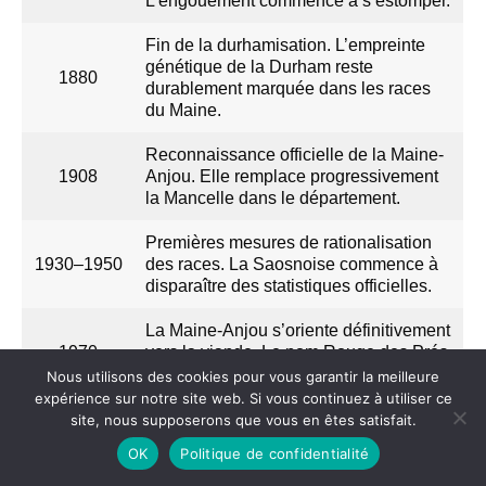
L’engouement commence à s’estomper.
Fin de la durhamisation. L’empreinte
génétique de la Durham reste
1880
durablement marquée dans les races
du Maine.
Reconnaissance officielle de la Maine-
1908
Anjou. Elle remplace progressivement
la Mancelle dans le département.
Premières mesures de rationalisation
1930–1950
des races. La Saosnoise commence à
disparaître des statistiques officielles.
La Maine-Anjou s’oriente définitivement
1970
vers la viande. Le nom Rouge des Prés
est progressivement adopté.
Nous utilisons des cookies pour vous garantir la meilleure
expérience sur notre site web. Si vous continuez à utiliser ce
Reconnaissance officielle de la race
site, nous supposerons que vous en êtes satisfait.
Saosnoise par le ministère de
1998
OK
Politique de confidentialité
l’Agriculture après avoir pratiquement
disparu dans les années 1970-1980.