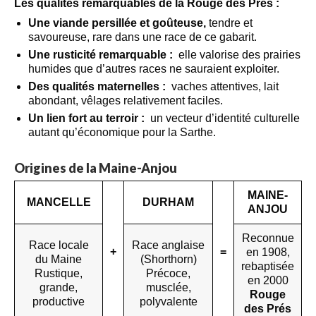
Les qualités remarquables de la Rouge des Prés :
Une viande persillée et goûteuse,
tendre et
savoureuse, rare dans une race de ce gabarit.
Une rusticité remarquable :
elle valorise des prairies
humides que d’autres races ne sauraient exploiter.
Des qualités maternelles :
vaches attentives, lait
abondant, vêlages relativement faciles.
Un lien fort au terroir :
un vecteur d’identité culturelle
autant qu’économique pour la Sarthe.
Origines de la Maine-Anjou
MAINE-
MANCELLE
DURHAM
ANJOU
Reconnue
Race locale
Race anglaise
+
=
en 1908,
du Maine
(Shorthorn)
rebaptisée
Rustique,
Précoce,
en 2000
grande,
musclée,
Rouge
productive
polyvalente
des Prés