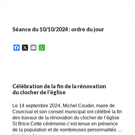
Notre village
Notre village
Comité des fêtes
Séance du 10/10/2024 : ordre du jour
Association culturelle
Facebook
X
Email
WhatsApp
Bulletin de l’association culturelle
Services
Professionnels du village
Services municipaux
Célébration de la fin de la rénovation
Services de santé
du clocher de l’église
Services divers
Le 14 septembre 2024, Michel Couder, maire de
Courcival et son conseil municipal ont célébré la fin
Actualités
des travaux de la rénovation du clocher de l’église
Actualités
St Brice.Cette cérémonie c’est tenue en présence
de la population et de nombreuses personnalités …
Agenda