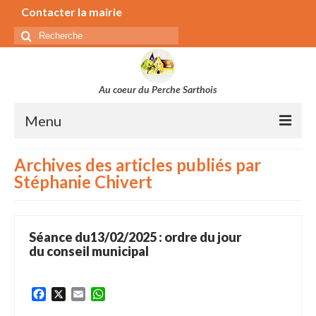
Contacter la mairie
Rechercher
:
Au coeur du Perche Sarthois
Menu
Municipalité
Archives des articles publiés par
Stéphanie Chivert
Secrétariat de la mairie
Conseil municipal
Commissions
Séance du13/02/2025 : ordre du jour
du conseil municipal
Séances du conseil municipal
Bulletin municipal
Facebook
X
Email
WhatsApp
Elus parlementaires, régionaux et départementaux